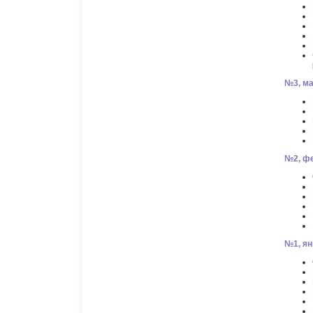
№3, ма
№2, фе
№1, ян