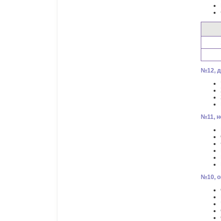
№12, д
№11, н
№10, о