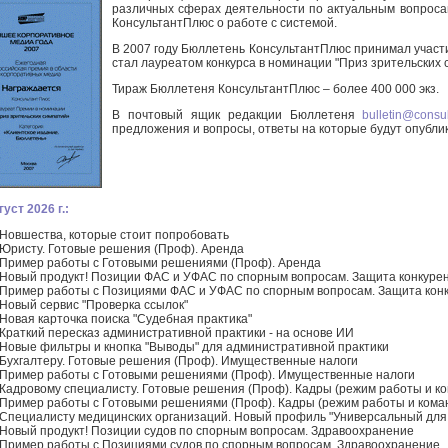
различных сферах деятельности по актуальным вопроса
КонсультантПлюс о работе с системой.
В 2007 году Бюллетень КонсультантПлюс принимал участи
стал лауреатом конкурса в номинации "Приз зрительских 
Тираж Бюллетеня КонсультантПлюс – более 400 000 экз.
В почтовый ящик редакции Бюллетеня
bulletin@consul
предложения и вопросы, ответы на которые будут опубли
уст 2026 г.:
Новшества, которые стоит попробовать
Юристу. Готовые решения (Проф). Аренда
Пример работы с Готовыми решениями (Проф). Аренда
Новый продукт! Позиции ФАС и УФАС по спорным вопросам. Защита конкуре
Пример работы с Позициями ФАС и УФАС по спорным вопросам. Защита кон
Новый сервис "Проверка ссылок"
Новая карточка поиска "Судебная практика"
Краткий пересказ административной практики - на основе ИИ
Новые фильтры и кнопка "Выводы" для административной практики
Бухгалтеру. Готовые решения (Проф). Имущественные налоги
Пример работы с Готовыми решениями (Проф). Имущественные налоги
Кадровому специалисту. Готовые решения (Проф). Кадры (режим работы и к
Пример работы с Готовыми решениями (Проф). Кадры (режим работы и кома
Специалисту медицинских организаций. Новый профиль "Универсальный для
Новый продукт! Позиции судов по спорным вопросам. Здравоохранение
Пример работы с Позициями судов по спорным вопросам. Здравоохранение