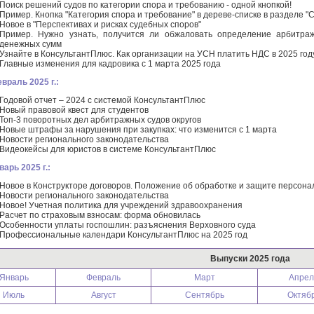
Поиск решений судов по категории спора и требованию - одной кнопкой!
Пример. Кнопка "Категория спора и требование" в дереве-списке в разделе "
Новое в "Перспективах и рисках судебных споров"
Пример. Нужно узнать, получится ли обжаловать определение арбитраж
денежных сумм
Узнайте в КонсультантПлюс. Как организации на УСН платить НДС в 2025 год
Главные изменения для кадровика с 1 марта 2025 года
враль 2025 г.:
Годовой отчет – 2024 с системой КонсультантПлюс
Новый правовой квест для студентов
Топ-3 поворотных дел арбитражных судов округов
Новые штрафы за нарушения при закупках: что изменится с 1 марта
Новости регионального законодательства
Видеокейсы для юристов в системе КонсультантПлюс
варь 2025 г.:
Новое в Конструкторе договоров. Положение об обработке и защите персон
Новости регионального законодательства
Новое! Учетная политика для учреждений здравоохранения
Расчет по страховым взносам: форма обновилась
Особенности уплаты госпошлин: разъяснения Верховного суда
Профессиональные календари КонсультантПлюс на 2025 год
Выпуски 2025 года
Январь
Февраль
Март
Апрел
Июль
Август
Сентябрь
Октяб