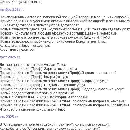
Фишки КонсультантПлюс
нтябрь 2025 г.:
Поиск судебных актов с аналогичной позицией теперь и в решениях судов о
Пример работы с "Судебными актами с аналогичной позицией" в решениях с
10 новых договоров в "Конструкторе договоров"
Новые стандарты учета для бюджетных организаций: что важно сделать до к
Новости КонсультантПлюс для бюджетной организации – в Телеграме
Новый калькулятор для расчета сроков закупок по Закону N 44-ФЗ
Новые возможности мобильного приложения КонсультантПлюс
КонсультантПлюс – студентам
Квест для студентов
уст 2025 г.:
Летние новшества от КонсультантПлюс
Готовые решения (Проф). Зарплатные налоги
Пример работы с "Готовыми решениями (Проф). Зарплатные налоги"
Готовые решения (Проф). Кадры (отпуск)
Пример работы с "Готовыми решениями (Проф). Кадры (отпуск)"
Готовые решения (Проф). Подряд и оказание услуг
Пример работы с "Готовыми решениями (Проф). Подряд и оказание услуг"
Новый раздел "Административная практика"
Новые "Позиции ФАС и УФАС по спорным вопросам"
Пример работы с "Позициями ФАС и УФАС по спорным вопросам. Реклама"
Пример работы с "Позициями ФАС и УФАС по спорным вопросам. Госзакупки 
Что нового в системе КонсультантПлюс
ль 2025 г.:
В "Специальном поиске судебной практики" появились аннотации
Как работать со "Специальным поиском судебной практики"