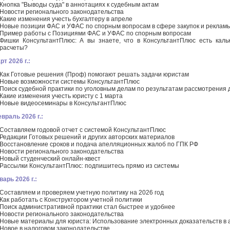
Кнопка "Выводы суда" в аннотациях к судебным актам
Новости регионального законодательства
Какие изменения учесть бухгалтеру в апреле
Новые позиции ФАС и УФАС по спорным вопросам в сфере закупок и реклам
Пример работы с Позициями ФАС и УФАС по спорным вопросам
Фишки КонсультантПлюс: А вы знаете, что в КонсультантПлюс есть каль
расчеты?
рт 2026 г.:
Как Готовые решения (Проф) помогают решать задачи юристам
Новые возможности системы КонсультантПлюс
Поиск судебной практики по уголовным делам по результатам рассмотрения 
Какие изменения учесть юристу с 1 марта
Новые видеосеминары в КонсультантПлюс
враль 2026 г.:
Составляем годовой отчет с системой КонсультантПлюс
Редакции Готовых решений и других авторских материалов
Восстановление сроков и подача апелляционных жалоб по ГПК РФ
Новости регионального законодательства
Новый студенческий онлайн-квест
Рассылки КонсультантПлюс: подпишитесь прямо из системы
варь 2026 г.:
Составляем и проверяем учетную политику на 2026 год
Как работать с Конструктором учетной политики
Поиск административной практики стал быстрее и удобнее
Новости регионального законодательства
Новые материалы для юриста: Использование электронных доказательств в
Новое в налоговом законодательстве