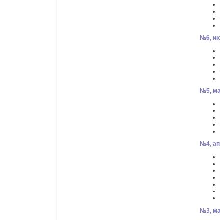
№6, ию
№5, ма
№4, ап
№3, ма