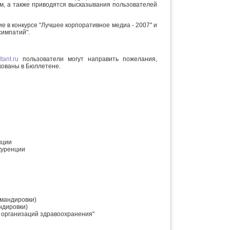
м, а также приводятся высказывания пользователей
е в конкурсе "Лучшее корпоративное медиа - 2007" и
симпатий".
tant.ru
пользователи могут направить пожелания,
кованы в Бюллетене.
нции
куренции
омандировки)
ндировки)
 организаций здравоохранения"