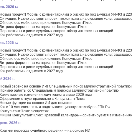
ль 2026 г.:
Новый продукт! Формы с комментариями о рисках по госзакупкам (44-ФЗ и 223
Ситуация: Нужно составить проект госконтракта на оказание услуг, защищаю
Обновилось мобильное приложение КонсультантПлюс
Витрина фирменных материалов КонсультантПлюс
Перспективы и риски судебных споров: обзор интересных позиций
Как работаем и отдыхаем в 2027 году
нь 2026 г.:
Новый продукт! Формы с комментариями о рисках по госзакупкам (44-ФЗ и 223
Ситуация: Нужно составить проект госконтракта на оказание услуг, защищаю
Обновилось мобильное приложение КонсультантПлюс
Витрина фирменных материалов КонсультантПлюс
Перспективы и риски судебных споров: обзор интересных позиций
Как работаем и отдыхаем в 2027 году
й 2026 г.:
Новый сервис на основе ИИ! Специальный поиск административной практики
Пример работы со Специальным поиском административной практики
Какие важные изменения ждут юриста в мае 2026 года
Оформляем отпуск правильно с КонсультантПлюс
Новые функции на основе ИИ для юристов
Как с 10 мая составить и подать кассационную жалобу по ГПК РФ
КонсультантПлюс в соцсетях
Фишки КонсультантПлюс: Правовой календарь – ориентируемся в изменениях
рель 2026 г.:
Краткий пересказ судебного решения – на основе ИИ