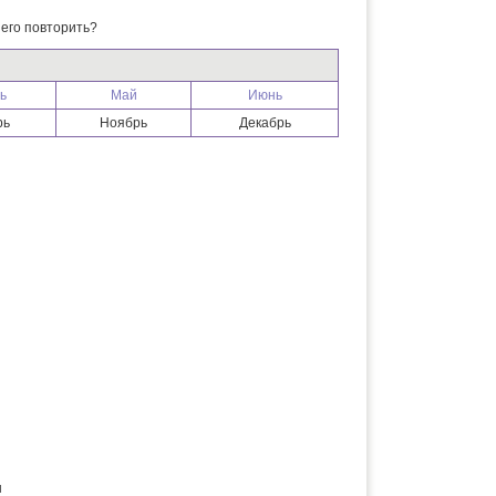
его повторить?
ь
Май
Июнь
рь
Ноябрь
Декабрь
ы