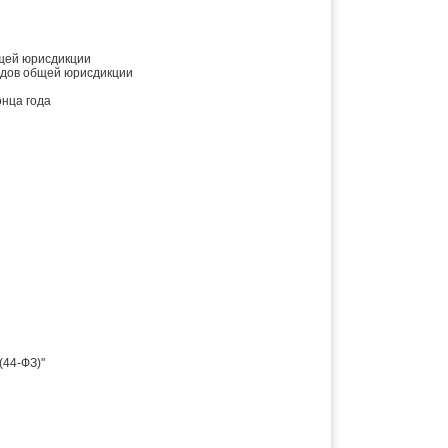
бщей юрисдикции
удов общей юрисдикции
онца года
(44-ФЗ)"