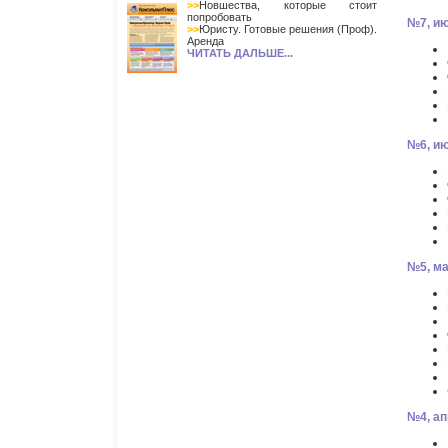
>>
Новшества, которые стоит
попробовать
№7, ию
>>
Юристу. Готовые решения (Проф).
Аренда
ЧИТАТЬ ДАЛЬШЕ...
№6, ию
№5, ма
№4, ап