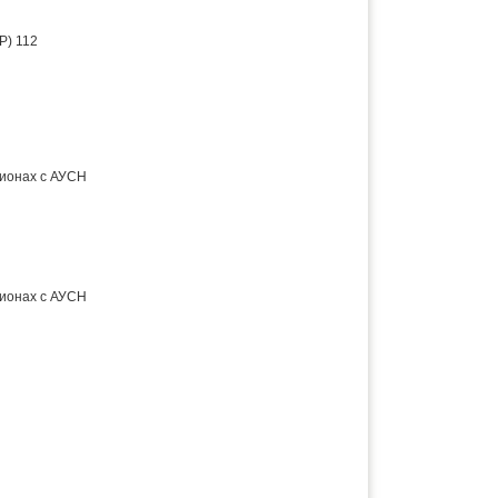
Р) 112
гионах с АУСН
гионах с АУСН