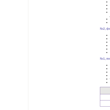
№2, фе
№1, ян