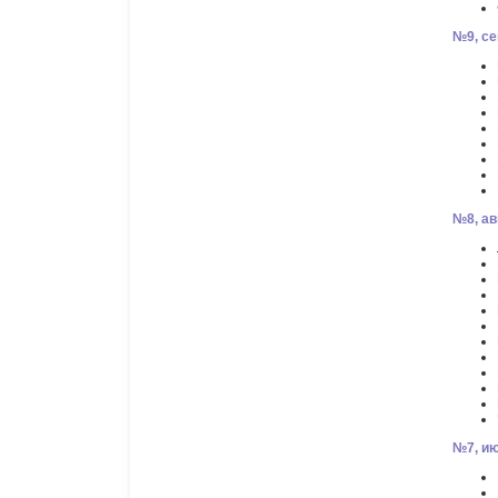
№9, се
№8, авг
№7, ию