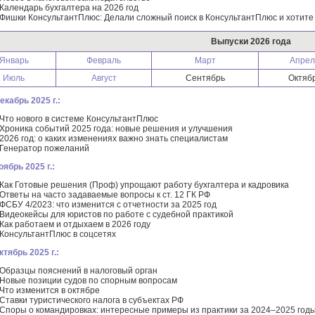
Календарь бухгалтера на 2026 год
Фишки КонсультантПлюс: Делали сложный поиск в КонсультантПлюс и хотите 
Выпуски 2026 года
Январь
Февраль
Март
Апрел
Июль
Август
Сентябрь
Октяб
екабрь 2025 г.:
Что нового в системе КонсультантПлюс
Хроника событий 2025 года: новые решения и улучшения
2026 год: о каких изменениях важно знать специалистам
Генератор пожеланий
оябрь 2025 г.:
Как Готовые решения (Проф) упрощают работу бухгалтера и кадровика
Ответы на часто задаваемые вопросы к ст. 12 ГК РФ
ФСБУ 4/2023: что изменится с отчетности за 2025 год
Видеокейсы для юристов по работе с судебной практикой
Как работаем и отдыхаем в 2026 году
КонсультантПлюс в соцсетях
ктябрь 2025 г.:
Образцы пояснений в налоговый орган
Новые позиции судов по спорным вопросам
Что изменится в октябре
Ставки туристического налога в субъектах РФ
Споры о командировках: интересные примеры из практики за 2024–2025 год