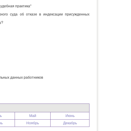
Судебная практика"
ного суда об отказе в индексации присужденных
у?
альных данных работников
ь
Май
Июнь
рь
Ноябрь
Декабрь